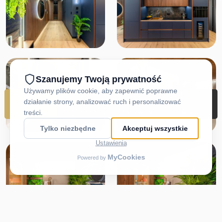
REZERWUJ
DOJAZD
ZADZWOŃ
MENU