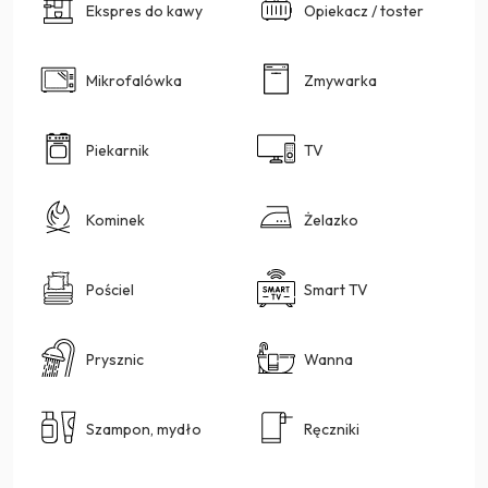
Ekspres do kawy
Opiekacz / toster
Mikrofalówka
Zmywarka
Piekarnik
TV
Kominek
Żelazko
Pościel
Smart TV
Prysznic
Wanna
Szampon, mydło
Ręczniki