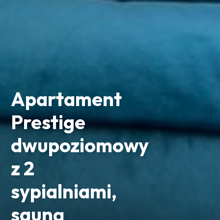
Apartament
Prestige
dwupoziomowy
z 2
sypialniami,
sauną