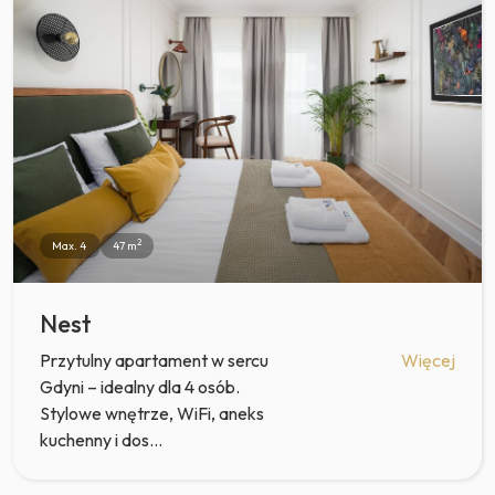
2
Max. 4
47 m
Nest
Przytulny apartament w sercu
Więcej
Gdyni – idealny dla 4 osób.
Stylowe wnętrze, WiFi, aneks
kuchenny i dos...