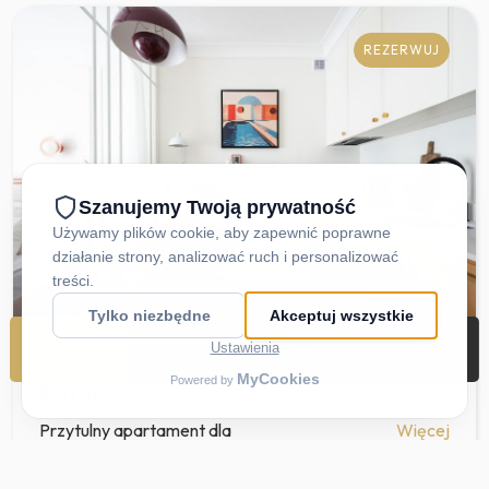
REZERWUJ
2
Max. 2
29 m
REZERWUJ
DOJAZD
ZADZWOŃ
MENU
Batory
Przytulny apartament dla
Więcej
dwojga w centrum Gdyni –
idealny na romantyczny pobyt