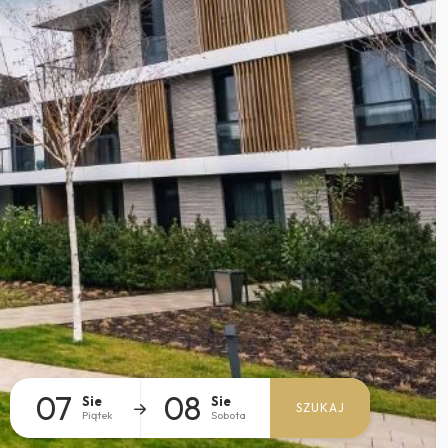
07
08
Sie
Sie
SZUKAJ
Piątek
Sobota