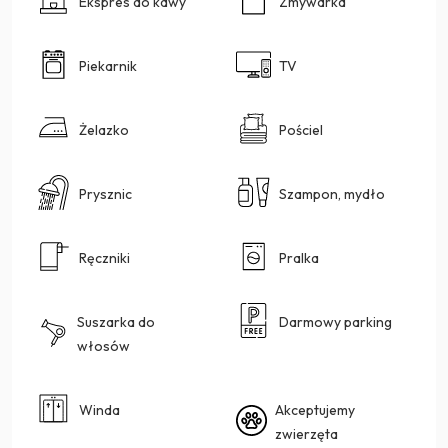
Ekspres do kawy
Zmywarka
Piekarnik
TV
Żelazko
Pościel
Prysznic
Szampon, mydło
Ręczniki
Pralka
Suszarka do
Darmowy parking
włosów
Winda
Akceptujemy
zwierzęta