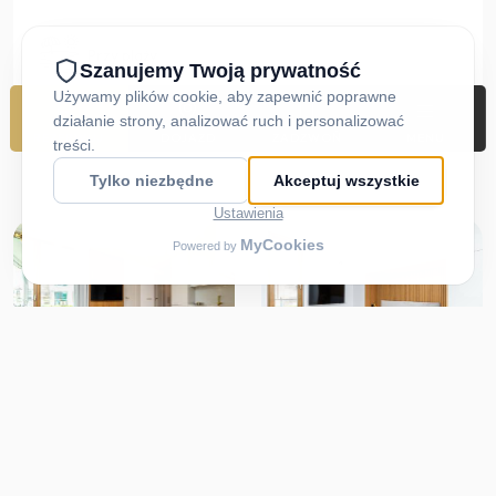
Przy plaży
REZERWUJ
DOJAZD
ZADZWOŃ
MENU