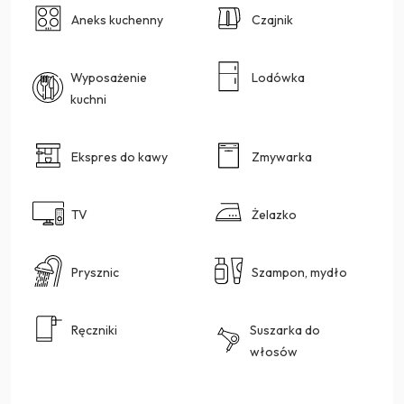
Aneks kuchenny
Czajnik
Wyposażenie
Lodówka
kuchni
Ekspres do kawy
Zmywarka
TV
Żelazko
Prysznic
Szampon, mydło
Ręczniki
Suszarka do
włosów