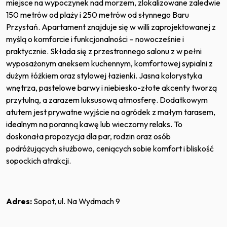
miejsce na wypoczynek nad morzem, zlokalizowane zaledwie
150 metrów od plaży i 250 metrów od słynnego Baru
Przystań. Apartament znajduje się w willi zaprojektowanej z
myślą o komforcie i funkcjonalności – nowocześnie i
praktycznie. Składa się z przestronnego salonu z w pełni
wyposażonym aneksem kuchennym, komfortowej sypialni z
dużym łóżkiem oraz stylowej łazienki. Jasna kolorystyka
wnętrza, pastelowe barwy i niebiesko-złote akcenty tworzą
przytulną, a zarazem luksusową atmosferę. Dodatkowym
atutem jest prywatne wyjście na ogródek z małym tarasem,
idealnym na poranną kawę lub wieczorny relaks. To
doskonała propozycja dla par, rodzin oraz osób
podróżujących służbowo, ceniących sobie komfort i bliskość
sopockich atrakcji.
Adres:
Sopot, ul. Na Wydmach 9