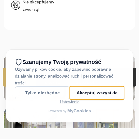
Nie akceptujemy
zwierząt
REZERWUJ
DOJAZD
ZADZWOŃ
MENU