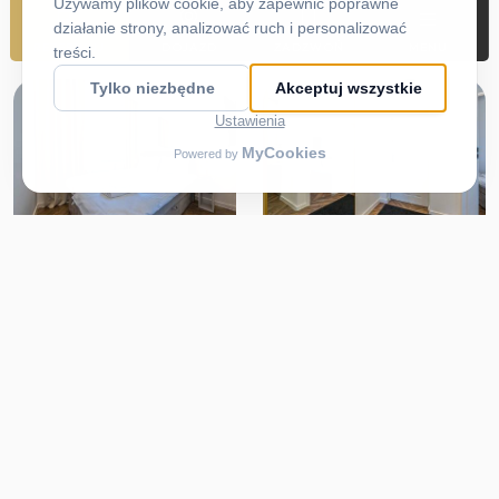
REZERWUJ
DOJAZD
ZADZWOŃ
MENU