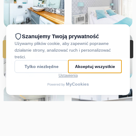
REZERWUJ
DOJAZD
ZADZWOŃ
MENU