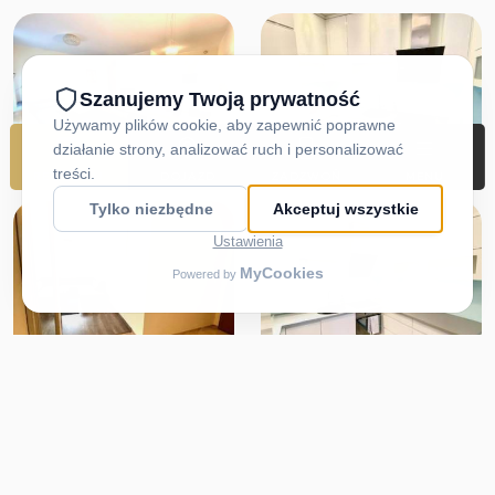
REZERWUJ
DOJAZD
ZADZWOŃ
MENU