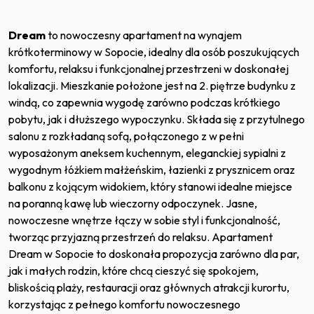
Dream
to nowoczesny apartament na wynajem
krótkoterminowy w Sopocie, idealny dla osób poszukujących
komfortu, relaksu i funkcjonalnej przestrzeni w doskonałej
lokalizacji. Mieszkanie położone jest na 2. piętrze budynku z
windą, co zapewnia wygodę zarówno podczas krótkiego
pobytu, jak i dłuższego wypoczynku. Składa się z przytulnego
salonu z rozkładaną sofą, połączonego z w pełni
wyposażonym aneksem kuchennym, eleganckiej sypialni z
wygodnym łóżkiem małżeńskim, łazienki z prysznicem oraz
balkonu z kojącym widokiem, który stanowi idealne miejsce
na poranną kawę lub wieczorny odpoczynek. Jasne,
nowoczesne wnętrze łączy w sobie styl i funkcjonalność,
tworząc przyjazną przestrzeń do relaksu. Apartament
Dream w Sopocie to doskonała propozycja zarówno dla par,
jak i małych rodzin, które chcą cieszyć się spokojem,
bliskością plaży, restauracji oraz głównych atrakcji kurortu,
korzystając z pełnego komfortu nowoczesnego