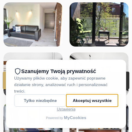
REZERWUJ
DOJAZD
ZADZWOŃ
MENU