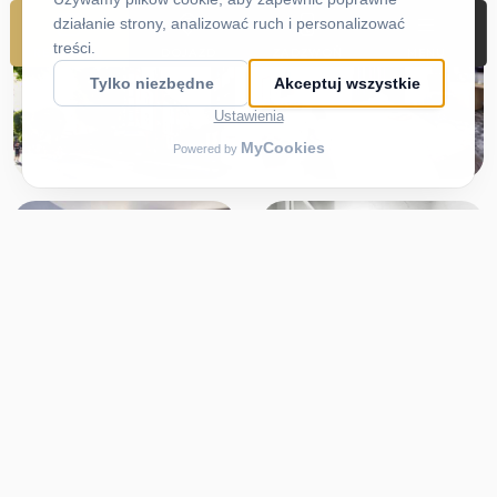
REZERWUJ
DOJAZD
ZADZWOŃ
MENU