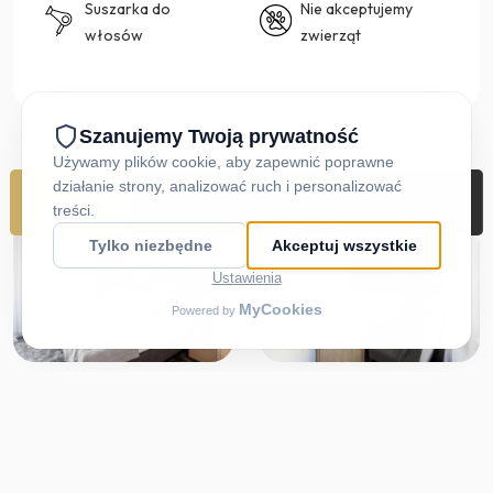
Suszarka do
Nie akceptujemy
włosów
zwierząt
REZERWUJ
DOJAZD
ZADZWOŃ
MENU