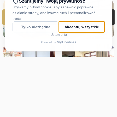
REZERWUJ
DOJAZD
ZADZWOŃ
MENU