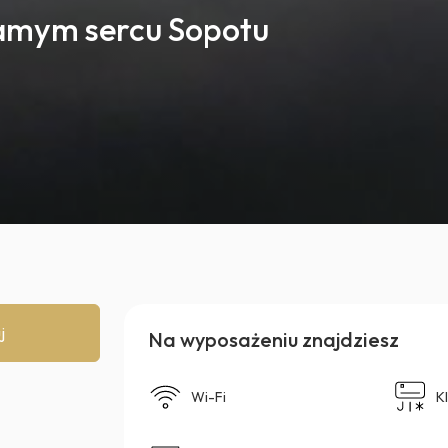
amym sercu Sopotu
j
Na wyposażeniu znajdziesz
Wi-Fi
K