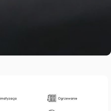
limatyzacja
Ogrzewanie