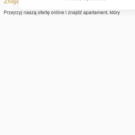
Znajdź idealny apartament dla siebie
Przejrzyj naszą ofertę online i znajdź apartament, który
najlepiej odpowiada Twoim potrzebom. Niezależnie od
tego, czy planujesz romantyczny weekend, rodzinne
wakacje, czy podróż służbową, w OneApartment
REZERWUJ